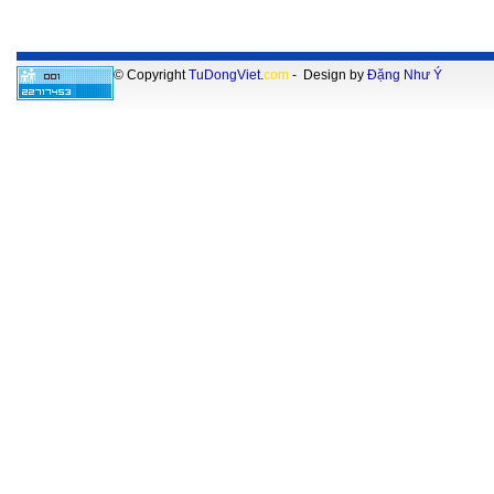
© Copyright
TuDongViet
.
com
- Design by
Đặng Như Ý