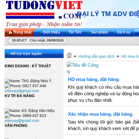
ĐẠI LÝ TM &DV Đ
Trang nhất
•
Giới thiệu
•
Tin Tức
•
Sản phẩm
•
Dịch vụ
•
18:00 ICT Chủ nhật, 09/08/2026
•
Hổ trợ trực tuyến
»
»
Hướng dẫn giao dịch
HD mua hà
KINH DOANH - KỸ THUẬT
HD mua hàng, đặt hàng
: ThS. Đặng Như Ý
: 0917.437.446
Khi quý khách có nhu cầu mua hàn
ydienpy@gmail.com
về điện công nghiệp và tự động hó
KV TP. ĐÀ NẴNG
phục vụ chu đáo nhất.
: KS. Đặng Văn Hiệu
Xác nhận mua hàng, đặt hàng.
: 0969.437.823
ydienpy@gmail.com
Sau khi chúng tôi gửi báo giá (b
VĂN PHÒNG
khách, xin quý khách xem xét để ph