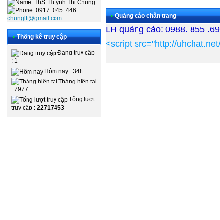
: ThS. Huỳnh Thị Chung
: 0917. 045. 446
•
Quảng cáo chân trang
chungltt@gmail.com
LH quảng cáo: 0988. 855 .6
•
Thống kê truy cập
<script src="http://uhchat.n
Đang truy cập
: 1
Hôm nay : 348
Tháng hiện tại
: 7977
Tổng lượt
truy cập :
22717453