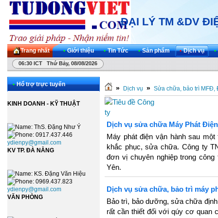
ĐẠI LÝ TM &DV Đ
Trang nhất
•
Giới thiệu
•
Tin Tức
•
Sản phẩm
•
Dịch vụ
•
06:30 ICT Thứ Bảy, 08/08/2026
•
Hổ trợ trực tuyến
»
»
Dịch vụ
Sửa chữa, bảo trì MFĐ,
KINH DOANH - KỸ THUẬT
Dịch vụ sửa chữa Máy Phát Điệ
: ThS. Đặng Như Ý
: 0917.437.446
Máy phát điện vận hành sau một 
ydienpy@gmail.com
khắc phục, sửa chữa. Công ty TN
KV TP. ĐÀ NẴNG
đơn vị chuyên nghiệp trong công
Yên.
: KS. Đặng Văn Hiệu
: 0969.437.823
Dịch vụ sửa chữa, bảo trì máy p
ydienpy@gmail.com
VĂN PHÒNG
Bảo trì, bảo dưỡng, sửa chữa định
rất cần thiết đối với qúy cơ quan