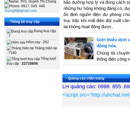
: ThS. Huỳnh Thị Chung
bảo dưỡng hợp lý và đúng cách sẽ 
: 0917. 045. 446
những hư hỏng không đáng có, duy 
chungltt@gmail.com
ổn định nguồn điện dự phòng cho
trục trặc khi mất điện đột xuất c
•
Thống kê truy cập
lại không hoạt động được.
Đang truy cập
: 7
Giới thiệu dịch 
Hôm nay : 262
động hóa.
Tháng hiện tại
Chúng tôi chuyên
: 7180
thống điện công n
Tổng lượt
truy cập :
22716656
•
Quảng cáo chân trang
LH quảng cáo: 0988. 855 .6
<script src="http://uhchat.n