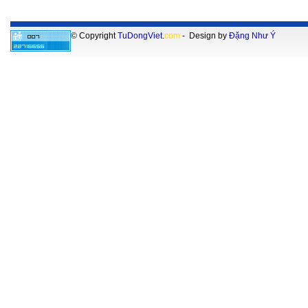
© Copyright
TuDongViet
.
com
- Design by
Đặng Như Ý