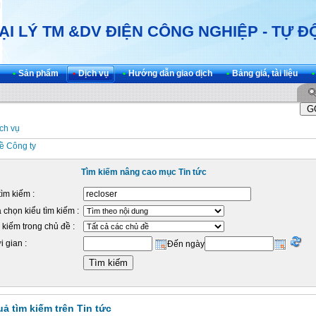
ẠI LÝ TM &DV ĐIỆN CÔNG NGHIỆP - TỰ 
•
Sản phẩm
•
Dịch vụ
•
Hướng dẫn giao dịch
•
Bảng giá, tài liệu
•
ch vụ
Tìm kiếm nâng cao mục Tin tức
tìm kiếm :
 chọn kiểu tìm kiếm :
 kiếm trong chủ đề :
i gian :
Đến ngày
uả tìm kiếm trên Tin tức