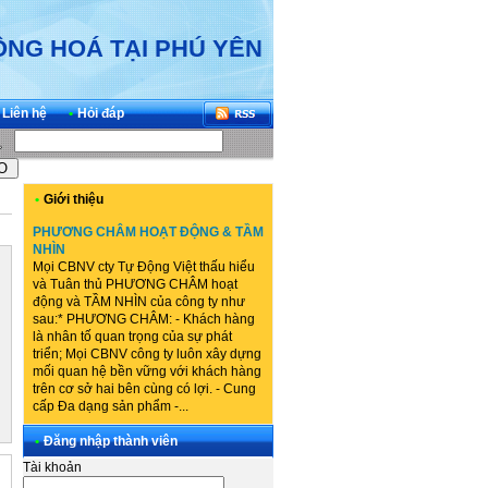
ĐỘNG HOÁ TẠI PHÚ YÊN
Liên hệ
•
Hỏi đáp
•
Giới thiệu
PHƯƠNG CHÂM HOẠT ĐỘNG & TẦM
NHÌN
Mọi CBNV cty Tự Động Việt thấu hiểu
và Tuân thủ PHƯƠNG CHÂM hoạt
động và TẦM NHÌN của công ty như
sau:* PHƯƠNG CHÂM: - Khách hàng
là nhân tố quan trọng của sự phát
triển; Mọi CBNV công ty luôn xây dựng
mối quan hệ bền vững với khách hàng
trên cơ sở hai bên cùng có lợi. - Cung
cấp Đa dạng sản phẩm -...
•
Đăng nhập thành viên
Tài khoản