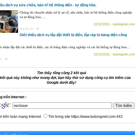
iệu dịch vụ sửa chữa, bảo trì hệ thống điện - tự động hóa.
Chúng tôi chuyên nhận xử lý sự cố, sửa chữa, bảo trì hệ thống điện công nghiệp
và tự động hóa......
22/12/2011 - tudongviet.com
Nguồn tin :
-/-
Giới thiệu dịch vụ lắp đặt thiết bị điện, lắp ráp tủ bảng điện công
i nhận lắp đặt các thiết bị điện, các tủ bảng điện công nghiệp và các hệ thống tự động hóa....
22/12/2011 - tudongviet.com
n :
-/-
Tìm thấy tổng cộng 2 kết quả
kết quả này không như mong đợi, bạn hãy thử sử dụng công cụ tìm kiếm của
Google dưới đây!
 trên Internet :
m trên toàn mạng Internet
Tìm trong site https://www.tudongviet.com:443