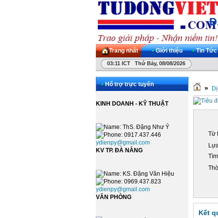
Đ
Trang nhất
•
Giới thiệu
•
Tin Tức
03:11 ICT Thứ Bảy, 08/08/2026
•
Hổ trợ trực tuyến
»
Dị
KINH DOANH - KỸ THUẬT
: ThS. Đặng Như Ý
Từ 
: 0917.437.446
ydienpy@gmail.com
Lựa
KV TP. ĐÀ NẴNG
Tìm
Thờ
: KS. Đặng Văn Hiệu
: 0969.437.823
ydienpy@gmail.com
VĂN PHÒNG
Kết q