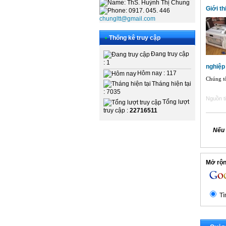
: ThS. Huỳnh Thị Chung
Giới th
: 0917. 045. 446
chungltt@gmail.com
•
Thống kê truy cập
Đang truy cập
: 1
nghiệp
Hôm nay : 117
Chúng tô
Tháng hiện tại
: 7035
Nguồn ti
Tổng lượt
truy cập :
22716511
Nếu 
Mở rộng
Tì