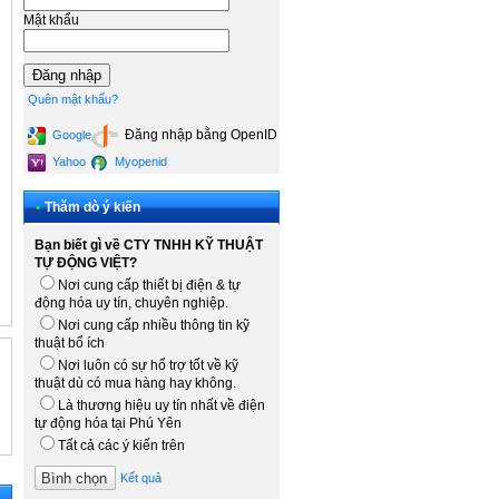
Mật khẩu
Quên mật khẩu?
Đăng nhập bằng OpenID
Google
Yahoo
Myopenid
•
Thăm dò ý kiến
Bạn biết gì về CTY TNHH KỸ THUẬT
TỰ ĐỘNG VIỆT?
Nơi cung cấp thiết bị điện & tự
động hóa uy tín, chuyên nghiệp.
Nơi cung cấp nhiều thông tin kỹ
thuật bổ ích
Nơi luôn có sự hổ trợ tốt về kỹ
thuật dù có mua hàng hay không.
Là thương hiệu uy tín nhất về điện
tự động hóa tại Phú Yên
Tất cả các ý kiến trên
Kết quả