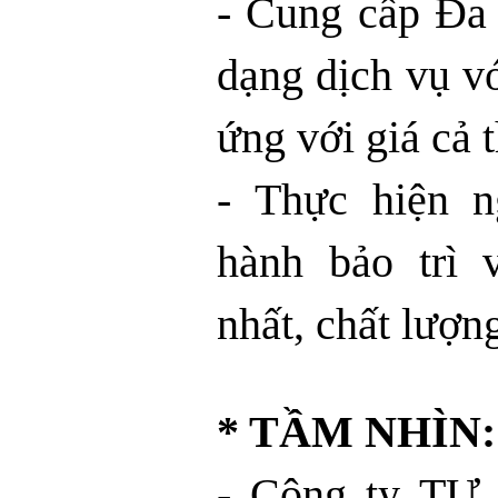
- Cung cấp Đa
dạng dịch vụ vớ
ứng với giá cả 
- Thực hiện 
hành bảo trì 
nhất, chất lượng
* TẦM NHÌN:
- Công ty TỰ