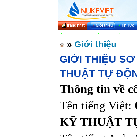
Trang nhất
•
Giới thiệu
•
Tin Tức
•
Bảng giá, tài liệu
•
Liên hệ
•
Hỏi đáp
»
Giới thiệu
GIỚI THIỆU S
THUẬT TỰ ĐỘN
Thông tin về c
Tên tiếng Việt:
KỸ THUẬT T