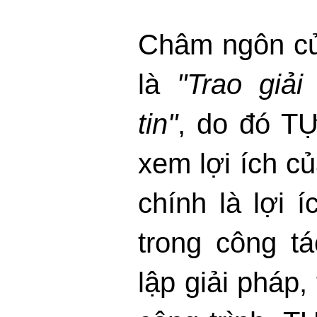
Châm ngôn c
là
"Trao giả
tin"
, do đó T
xem lợi ích c
chính là lợi 
trong công tá
lập giải pháp, 