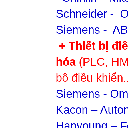
Schneider - O
Siemens - ABB
+ Thiết bị đi
hóa
(PLC, HM
bộ điều khiển..
Siemens - Om
Kacon – Auton
Hanyoung – Fo