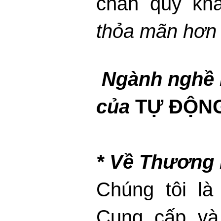
chắn quý kh
thỏa mãn hơn 
Ngành nghề 
của
TỰ ĐỘNG
* Về Thương 
Chúng tôi là
Cung cấp và 