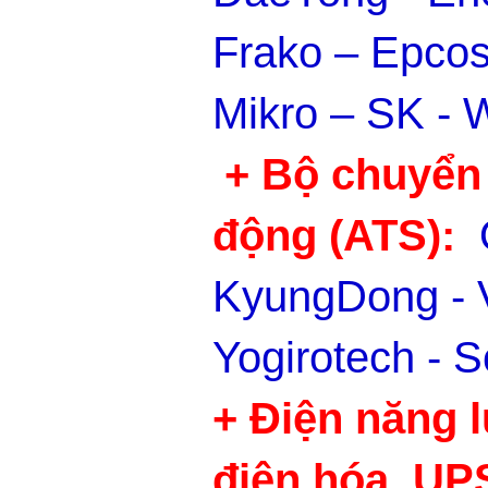
Frako – Epcos
Mikro – SK - W
+ Bộ chuyển
động (ATS):
KyungDong - 
Yogirotech - S
+ Điện năng l
điện hóa, UP