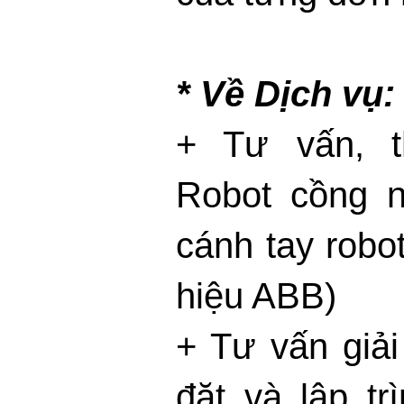
* Về Dịch vụ:
+ Tư vấn, t
Robot cồng n
cánh tay robo
hiệu ABB)
+ Tư vấn giải 
đặt và lập tr