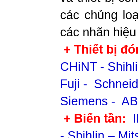
các chủng loại
các nhãn hiệu 
+ Thiết bị đó
CHiNT - Shihli
Fuji - Schnei
Siemens - ABB
+ Biến tần:
- Shihlin – Mit