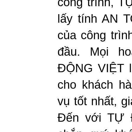
công trình, 
lấy tính AN
của công trìn
đầu. Mọi h
ĐỘNG VIỆT l
cho khách hà
vụ tốt nhất, g
Đến với TỰ 