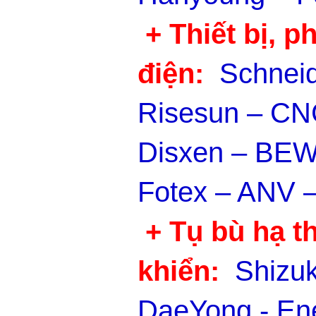
+ Thiết bị, p
điện:
Schneid
Risesun – CN
Disxen – BEW
Fotex – ANV –
+ Tụ bù hạ t
khiển:
Shizu
DaeYong - Ene