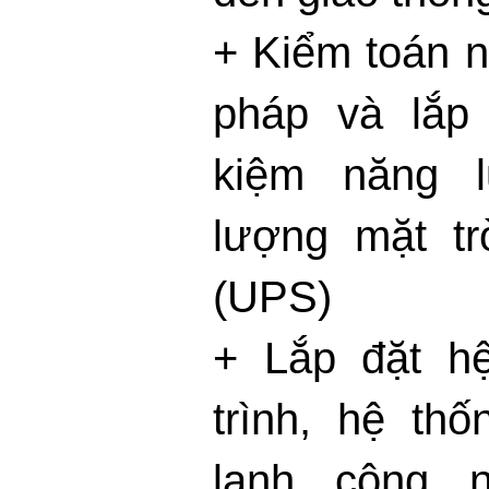
+ Kiểm toán n
pháp và lắp 
kiệm năng l
lượng mặt tr
(UPS)
+ Lắp đặt hệ
trình, hệ thố
lạnh công n