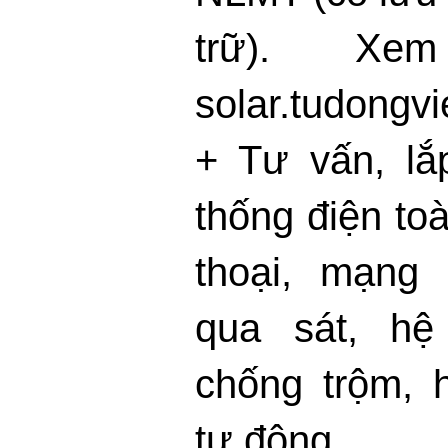
trữ). Xe
solar.tudongv
+ Tư vấn, lắp
thống điện toà
thoại, mạng 
qua sát, hệ
chống trộm, 
tự động…