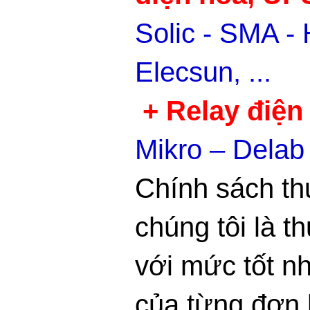
Solic - SMA -
Elecsun, ...
+ Relay điện
Mikro – Delab 
Chính sách t
chúng tôi là t
với mức tốt nhấ
của từng đơn 