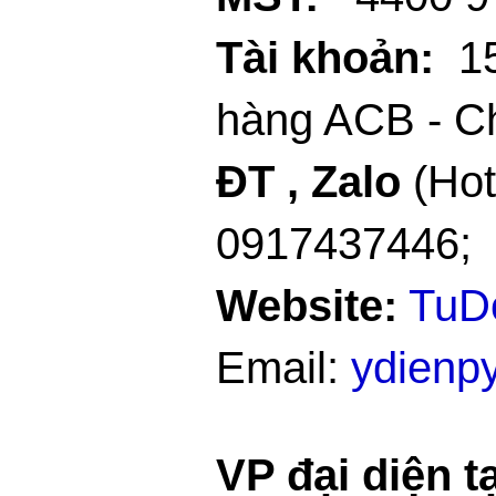
Tài khoản:
15
hàng ACB - C
ĐT , Zalo
(Hot
0917437446;
Website:
TuD
Email:
ydienp
VP đại diện t