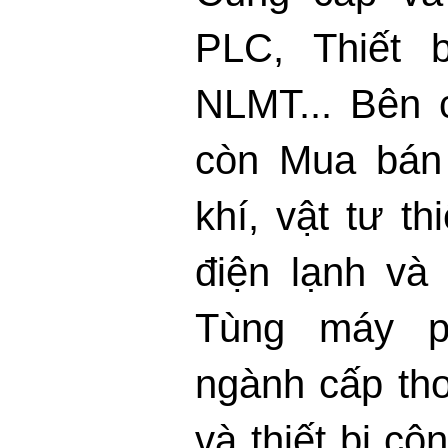
PLC, Thiết b
NLMT... Bên 
còn Mua bán 
khí, vật tư thi
điện lạnh và
Tùng máy ph
ngành cấp th
và thiết bị c