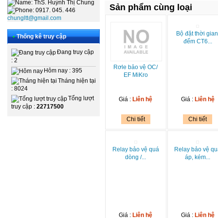
: ThS. Huỳnh Thị Chung
Sản phẩm cùng loại
: 0917. 045. 446
chungltt@gmail.com
Bộ đặt thời gian
•
Thống kê truy cập
đếm CT6...
Đang truy cập
: 2
Rơle bảo vệ OC/
Hôm nay : 395
EF MiKro
Tháng hiện tại
: 8024
Tổng lượt
Giá :
Liên hệ
Giá :
Liên hệ
truy cập :
22717500
Chi tiết
Chi tiết
Relay bảo vệ quá
Relay bảo vệ q
dòng /...
áp, kém...
Giá :
Liên hệ
Giá :
Liên hệ