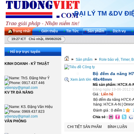
ĐẠI LÝ TM &DV Đ
Trang nhất
•
Giới thiệu
•
Tin Tức
•
Sản phẩm
•
Dịch vụ
•
19:27 ICT Chủ nhật, 09/08/2026
•
Hổ trợ trực tuyến
»
»
Sản phẩm
Role bảo vệ, Timer, B
KINH DOANH - KỸ THUẬT
Bộ đếm đa năng H7C
: ThS. Đặng Như Ý
48x48mm
Xem ảnh lớn
: 0917.437.446
Mã sản phẩm: H7CX-A-
ydienpy@gmail.com
Đăng ngày 19-06-2012 0
KV TP. ĐÀ NẴNG
Giá :
Liên hệ
Bộ đếm đa năng H7CX-A-
hàng: H7CX-A-N [ Omron
: KS. Đặng Văn Hiệu
Đánh giá :
0
điểm
1
: 0969.437.823
ydienpy@gmail.com
Chia sẻ :
VĂN PHÒNG
CHI TIẾT SẢN PHẨM
BÌNH LUẬN