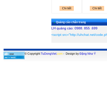
Chi tiết
Chi tiết
•
Quảng cáo chân trang
LH quảng cáo: 0988. 855 .699
<script src="http://uhchat.net/code.
© Copyright
TuDongViet
.
com
- Design by
Đặng Như Ý